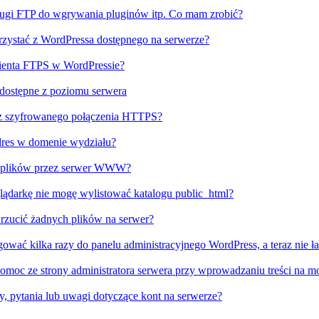
gi FTP do wgrywania pluginów itp. Co mam zrobić?
orzystać z WordPressa dostępnego na serwerze?
lienta FTPS w WordPressie?
 dostępne z poziomu serwera
 z szyfrowanego połączenia HTTPS?
dres w domenie wydziału?
u plików przez serwer WWW?
lądarkę nie mogę wylistować katalogu public_html?
rzucić żadnych plików na serwer?
gować kilka razy do panelu administracyjnego WordPress, a teraz nie ła
omoc ze strony administratora serwera przy wprowadzaniu treści na mo
, pytania lub uwagi dotyczące kont na serwerze?